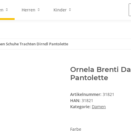
en
Herren
Kinder
en Schuhe Trachten Dirndl Pantolette
Ornela Brenti D
Pantolette
Artikelnummer:
31821
HAN:
31821
Kategorie:
Damen
Farbe