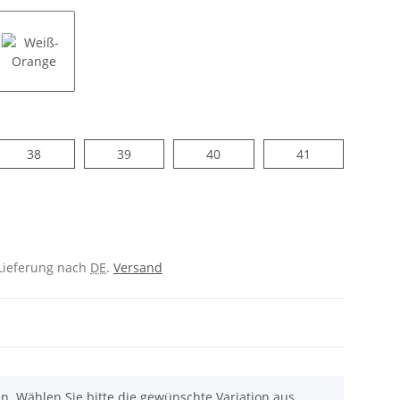
ün
Weiß-Orange
38
39
40
41
38
39
40
41
e Lieferung nach
DE
.
Versand
nen. Wählen Sie bitte die gewünschte Variation aus.