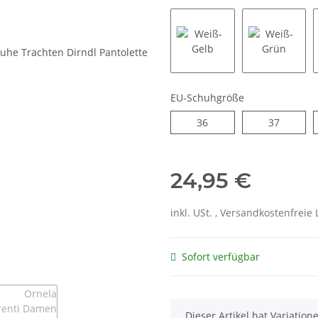
Weiß-Gelb
Weiß-Gr
EU-Schuhgröße
36
37
36
37
24,95 €
inkl. USt. , Versandkostenfrei
Sofort verfügbar
x
Dieser Artikel hat Variatio