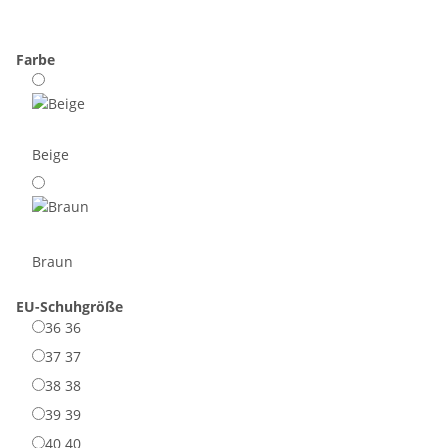
Farbe
Beige
Braun
EU-Schuhgröße
36
36
37
37
38
38
39
39
40
40